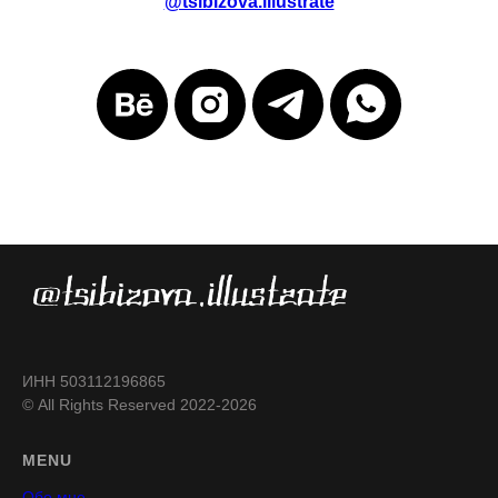
@tsibizova.illustrate
ИНН 503112196865
© All Rights Reserved 2022-2026
MENU
Обо мне